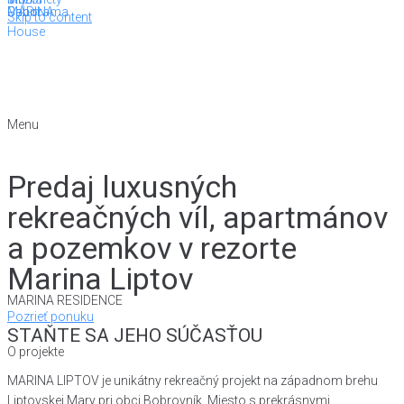
Panorama
MARINA
Cabin
Skip to content
House
Menu
Predaj luxusných
rekreačných víl, apartmánov
a pozemkov v rezorte
Marina Liptov
MARINA RESIDENCE
Pozrieť ponuku
STAŇTE SA JEHO SÚČASŤOU
O projekte
MARINA LIPTOV je unikátny rekreačný projekt na západnom brehu
Liptovskej Mary pri obci Bobrovník. Miesto s prekrásnymi