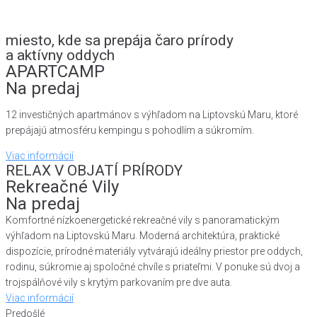
miesto, kde sa prepája čaro prírody
a aktívny oddych
APARTCAMP
Na predaj
12 investičných apartmánov s výhľadom na Liptovskú Maru, ktoré
prepájajú atmosféru kempingu s pohodlím a súkromím.
Viac informácií
RELAX V OBJATÍ PRÍRODY
Rekreačné Vily
Na predaj
Komfortné nízkoenergetické rekreačné vily s panoramatickým
výhľadom na Liptovskú Maru. Moderná architektúra, praktické
dispozície, prírodné materiály vytvárajú ideálny priestor pre oddych,
rodinu, súkromie aj spoločné chvíle s priateľmi. V ponuke sú dvoj a
trojspálňové vily s krytým parkovaním pre dve auta.
Viac informácií
Predošlé