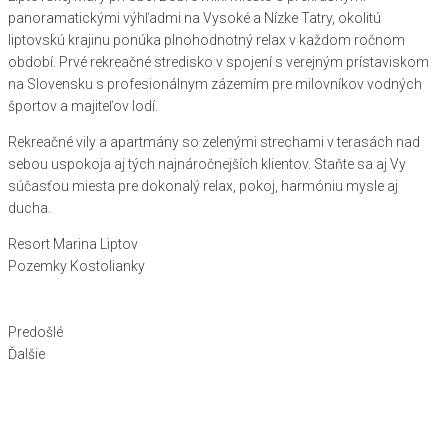
panoramatickými výhľadmi na Vysoké a Nízke Tatry, okolitú
liptovskú krajinu ponúka plnohodnotný relax v každom ročnom
období. Prvé rekreačné stredisko v spojení s verejným prístaviskom
na Slovensku s profesionálnym zázemím pre milovníkov vodných
športov a majiteľov lodí.
Rekreačné vily a apartmány so zelenými strechami v terasách nad
sebou uspokoja aj tých najnáročnejších klientov. Staňte sa aj Vy
súčasťou miesta pre dokonalý relax, pokoj, harmóniu mysle aj
ducha.
Resort Marina Liptov
Pozemky Kostolianky
Predošlé
Ďalšie