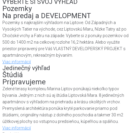
VYBERTE SI SVOJ VÝHĽAD
Pozemky
Na predaj a DEVELOPMENT
Pozemky s najkrajším výhľadom na Liptove. Od Západných a
Vysokých Tatier na východe, cez Liptovskú Maru, Nízke Tatry až po
Chočské vrchy a Fatru na západe. Vyberte si z ponuky pozemkov od
500 do 1400 m2 na celkovej rozlohe 16,2 hektára. Alebo využite
priestor pripravený pre Váš VLASTNÝ DEVELOPERSKÝ PROJEKT s
apartmánovým, rekreačným bývaním.
Viac informácií
Jedinečný výhľad
Štúdiá
Pripravujeme
Zelené terasy komplexu Marina Liptov ponúkajú niekoľko typov
bývania. Jedným z nich sú aj štúdia Liptovská Mara. 8 jedinečných
apartmánov s výhľadom na priehradu a krásu okolitých vrchov.
Premyslená architektúra ponúka kryté parkovanie priamo pod
štúdiami, originálny nástup z dolného poschodia a takmer 30 m2
úžitkovej plochy so vstupnou predsieňou, kúpeľňou a spálňou.
Viac informácií