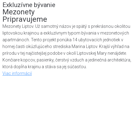
Exkluzívne bývanie
Mezonety
Pripravujeme
Mezonety Liptov. Už samotný názov je spätý s prekrásnou okolitou
liptovskou krajinou a exkluzívnym typom bývania v mezonetových
apartmánoch. Tento projekt ponúka 14 ubytovacích jednotiek v
hornej časti okúzľujúceho strediska Marina Liptov. Krajší výhľad na
prírodu v tej najčistejšej podobe v okolí Liptovskej Mary nenájdete.
Končiare kopcov, pasienky, čerstvý vzduch a jedinečná architektúra,
ktorá dopĺňa krajinu a stáva sa jej súčasťou.
Viac informácií