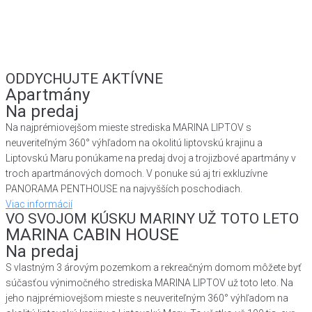
ODDYCHUJTE AKTÍVNE
Apartmány
Na predaj
Na najprémiovejšom mieste strediska MARINA LIPTOV s
neuveriteľným 360° výhľadom na okolitú liptovskú krajinu a
Liptovskú Maru ponúkame na predaj dvoj a trojizbové apartmány v
troch apartmánových domoch. V ponuke sú aj tri exkluzívne
PANORAMA PENTHOUSE na najvyšších poschodiach.
Viac informácií
VO SVOJOM KÚSKU MARINY UŽ TOTO LETO
MARINA CABIN HOUSE
Na predaj
S vlastným 3 árovým pozemkom a rekreačným domom môžete byť
súčasťou výnimočného strediska MARINA LIPTOV už toto leto. Na
jeho najprémiovejšom mieste s neuveriteľným 360° výhľadom na