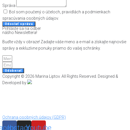
Správa
Bol som poučený o účeloch, pravidlách a podmienkach
spracúvania osobných údajov.
Odoslať správu
Prihláste sa na odber
nášho Newslettera!
Buďte vždy v obraze! Zadajte váše meno a e-mail a získajte najnovšie
správy a exkluzívne ponuky priamo do vašej schránky.
Odoberať
Copyright © 2026 Marina Liptov. All Rights Reserved. Designed &
Developed by​
Ochrana osobných údajov (GDPR)
acebook
Instagram
Youtube