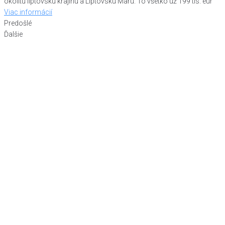
okolitú liptovskú krajinu a Liptovskú Maru. To všetko už 199 tis. eur
Viac informácií
Predošlé
Ďalšie