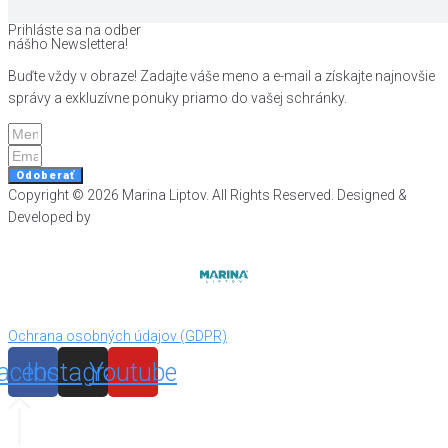
Prihláste sa na odber
nášho Newslettera!
Buďte vždy v obraze! Zadajte váše meno a e-mail a získajte najnovšie
správy a exkluzívne ponuky priamo do vašej schránky.
Odoberať
Copyright © 2026 Marina Liptov. All Rights Reserved. Designed &
Developed by​
Ochrana osobných údajov (GDPR)
acebook
Instagram
Youtube