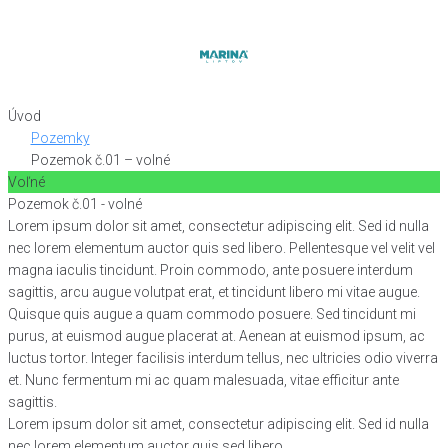
Skip
to
content
Úvod
Pozemky
Pozemok č.01 – volné
Voľné
Pozemok č.01 - volné
Lorem ipsum dolor sit amet, consectetur adipiscing elit. Sed id nulla
nec lorem elementum auctor quis sed libero. Pellentesque vel velit vel
magna iaculis tincidunt. Proin commodo, ante posuere interdum
sagittis, arcu augue volutpat erat, et tincidunt libero mi vitae augue.
Quisque quis augue a quam commodo posuere. Sed tincidunt mi
purus, at euismod augue placerat at. Aenean at euismod ipsum, ac
luctus tortor. Integer facilisis interdum tellus, nec ultricies odio viverra
et. Nunc fermentum mi ac quam malesuada, vitae efficitur ante
sagittis.
Lorem ipsum dolor sit amet, consectetur adipiscing elit. Sed id nulla
nec lorem elementum auctor quis sed libero.